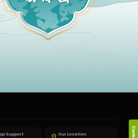
p Support:
Our Location: